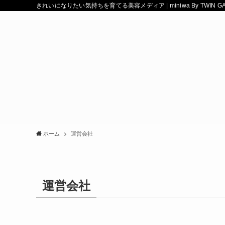
きれいになりたい気持ちを育てる美容メディア | miniwa By TWIN G
ホーム
運営会社
運営会社