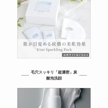
毛穴スッキリ「超濃密」炭
酸泡洗顔