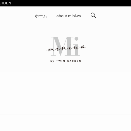
ARDEN
ホーム
about miniwa