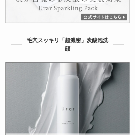
毛穴スッキリ「超濃密」炭酸泡洗
顔